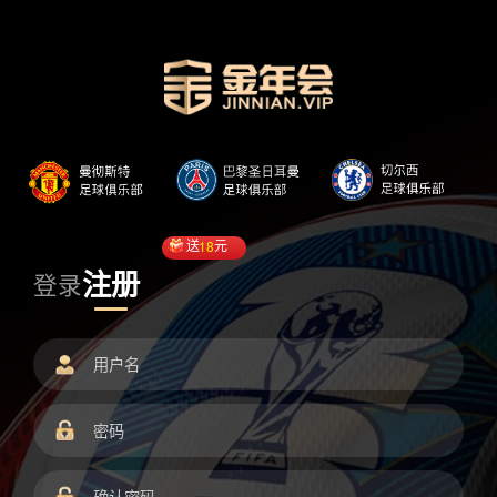
送
18
元
注册
登录