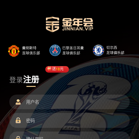
送
18
元
注册
登录