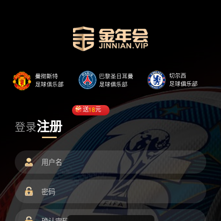
送
18
元
注册
登录